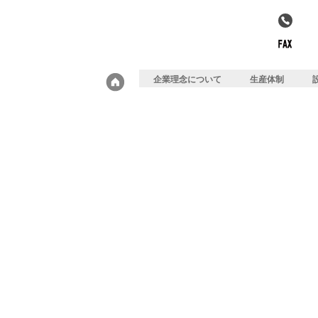
08
08
企業理念について
生産体制